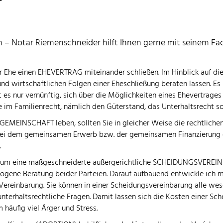
T
n – Notar Riemenschneider hilft Ihnen gerne mit seinem Fac
r Ehe einen EHEVERTRAG miteinander schließen. Im Hinblick auf die
n und wirtschaftlichen Folgen einer Eheschließung beraten lassen. 
s nur vernünftig, sich über die Möglichkeiten eines Ehevertrages b
e im Familienrecht, nämlich den Güterstand, das Unterhaltsrecht 
EMEINSCHAFT leben, sollten Sie in gleicher Weise die rechtlichen
 bei dem gemeinsamen Erwerb bzw. der gemeinsamen Finanzierung e
.
rne, um eine maßgeschneiderte außergerichtliche SCHEIDUNGSVEREI
wogene Beratung beider Parteien. Darauf aufbauend entwickle ich m
ereinbarung. Sie können in einer Scheidungsvereinbarung alle wese
terhaltsrechtliche Fragen. Damit lassen sich die Kosten einer Sch
häufig viel Ärger und Stress.